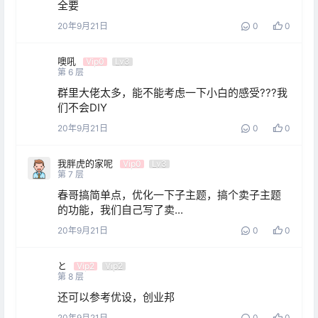
全要
20年9月21日
0
0
噢吼
Vip0
Lv3
第
6
层
群里大佬太多，能不能考虑一下小白的感受???我
们不会DIY
20年9月21日
0
0
我胖虎的家呢
Vip0
Lv3
第
7
层
春哥搞简单点，优化一下子主题，搞个卖子主题
的功能，我们自己写了卖...
20年9月21日
0
0
と
Vip2
Vip2
第
8
层
还可以参考优设，创业邦
20年9月21日
0
0