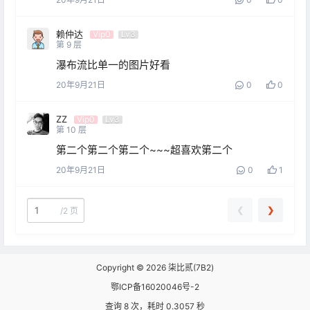
赖仲达
Vip0
Lv3
第
9
层
瀑布流比单一的图片好看
20年9月21日
0
0
ZZ
Vip0
Lv3
第
10
层
第二个第二个第二个~~~超喜欢第二个
20年9月21日
0
1
❮
❯
/
2 页
Copyright © 2026
柒比贰(7B2)
鄂ICP备16020046号-2
查询 8 次，耗时 0.3057 秒