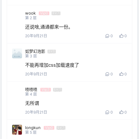
wook
Vip0
Lv3
第
2
层
还说啥,通通都来一份。
20年9月21日
0
0
如梦幻泡影
Lv1
第
3
层
不能再增加css加载速度了
20年9月21日
0
0
啧啧啧
Vip3
Lv3
第
4
层
无所谓
20年9月21日
0
0
longkun
Vip0
Lv3
第
5
层