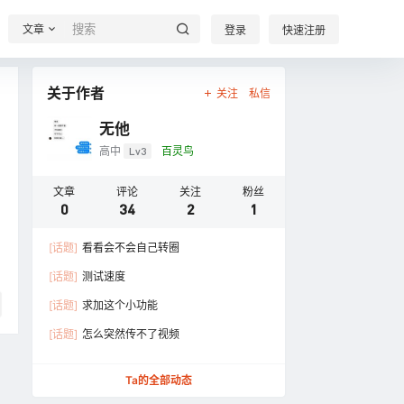
文章
登录
快速注册
关于作者
关注
私信
无他
高中
Lv3
百灵鸟
文章
评论
关注
粉丝
0
34
2
1
[话题]
看看会不会自己转圈
[话题]
测试速度
[话题]
求加这个小功能
[话题]
怎么突然传不了视频
Ta的全部动态