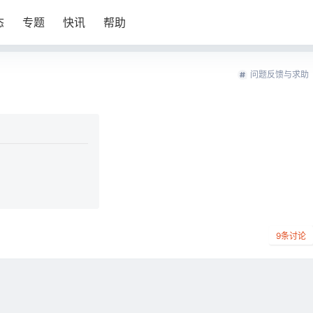
态
专题
快讯
帮助
问题反馈与求助
9
条讨论