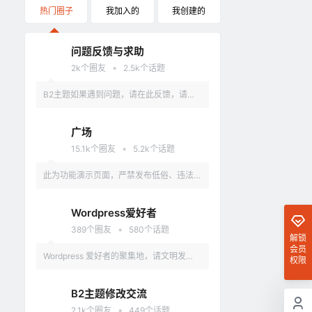
热门圈子
我加入的
我创建的
问题反馈与求助
•
2k
个圈友
2.5k
个话题
B2主题如果遇到问题，请在此反馈，请具
体描述问题，最好有截图。
广场
•
15.1k
个圈友
5.2k
个话题
此为功能演示页面，严禁发布低俗、违法、
涉及政治的言论，违反者删除账户。
Wordpress爱好者
•
389
个圈友
580
个话题
解锁
会员
Wordpress 爱好者的聚集地，请文明发
权限
言，不要讨论和 Wordpress 无关的话题
B2主题修改交流
•
2.1k
个圈友
449
个话题