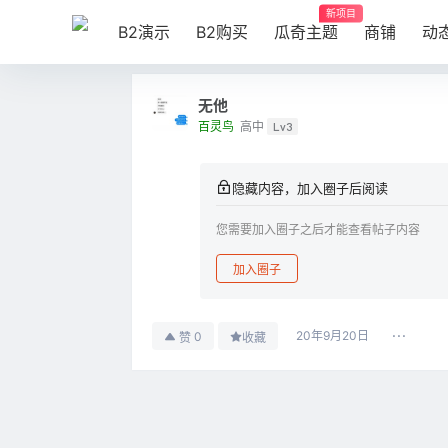
新项目
B2演示
B2购买
瓜奇主题
商铺
动
无他
百灵鸟
高中
Lv3
隐藏内容，加入圈子后阅读
您需要加入圈子之后才能查看帖子内容
加入圈子
20年9月20日
0
赞
收藏