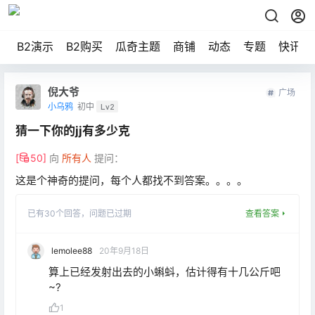
B2演示
B2购买
瓜奇主题
商铺
动态
专题
快讯
倪大爷
广场
小乌鸦
初中
Lv2
猜一下你的jj有多少克
[
50
]
向
所有人
提问：
这是个神奇的提问，每个人都找不到答案。。。。
已有
30
个回答，
问题已过期
查看答案
lemolee88
20年9月18日
算上已经发射出去的小蝌蚪，估计得有十几公斤吧
~?
1