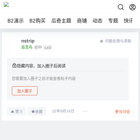
B2演示
B2购买
瓜奇主题
商铺
动态
专题
快讯
nstrip
问题反馈与求助
百灵鸟
初中
Lv2
隐藏内容，加入圈子后阅读
您需要加入圈子之后才能查看帖子内容
加入圈子
20年9月14日
0
赞
收藏
参与讨论