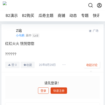
B2演示
B2购买
瓜奇主题
商铺
动态
专题
快讯
Z站
广场
小乌鸦
高中
Lv3
红红火火 恍恍惚惚
??????
20年8月29日
0
赞
收藏
收起讨论
请先登录！
登录
快速注册
发布