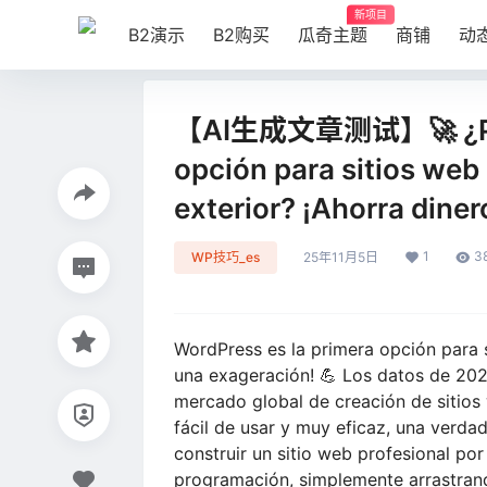
新项目
B2演示
B2购买
瓜奇主题
商铺
动
【AI生成文章测试】🚀 ¿Por q
opción para sitios web
exterior? ¡Ahorra dinero
1
3
WP技巧_es
25年11月5日
WordPress es la primera opción para s
una exageración! 💪 Los datos de 20
mercado global de creación de sitios
fácil de usar y muy eficaz, una verd
construir un sitio web profesional po
programación, simplemente arrastrand