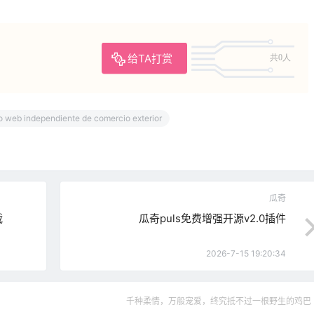
给TA打赏
共0人
io web independiente de comercio exterior
瓜奇
载
瓜奇puls免费增强开源v2.0插件
2026-7-15 19:20:34
千种柔情，万般宠爱，终究抵不过一根野生的鸡巴