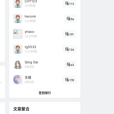
LHY123
113
2小时前
heronk
54
3小时前
yhaoo
101
15小时前
tg5533
124
17小时前
Qing Dai
63
8月6日
东楼
178
8月6日
签到排行
文章聚合