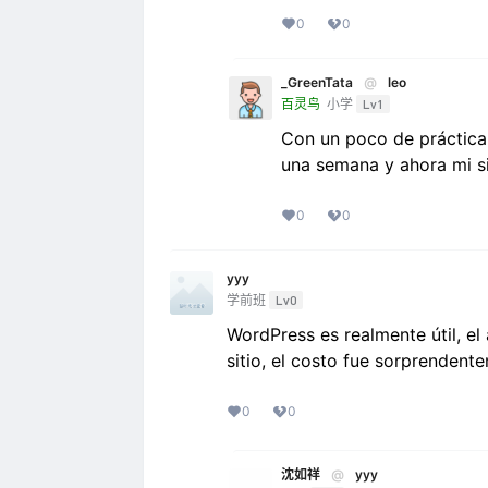
0
0
_GreenTata
@
leo
百灵鸟
小学
Lv1
Con un poco de práctica 
una semana y ahora mi si
0
0
yyy
学前班
Lv0
WordPress es realmente útil, 
sitio, el costo fue sorprendent
0
0
沈如祥
@
yyy