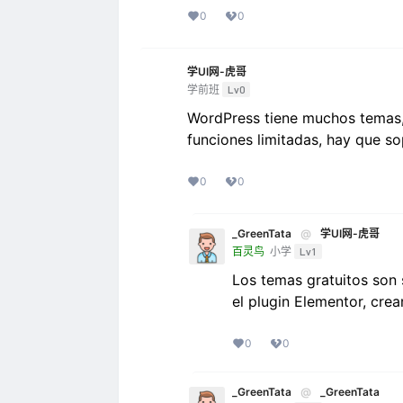
0
0
学UI网-虎哥
学前班
Lv0
WordPress tiene muchos temas, 
funciones limitadas, hay que so
0
0
_GreenTata
@
学UI网-虎哥
百灵鸟
小学
Lv1
Los temas gratuitos son 
el plugin Elementor, crea
0
0
_GreenTata
@
_GreenTata