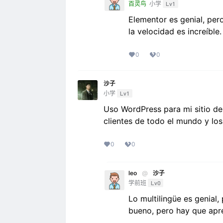
百灵鸟
小学
Lv1
Elementor es genial, pero
la velocidad es increíble.
0
0
沙子
小学
Lv1
Uso WordPress para mi sitio de c
clientes de todo el mundo y lo
0
0
leo
@
沙子
学前班
Lv0
Lo multilingüe es genial,
bueno, pero hay que apre