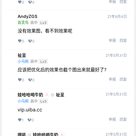
举报
回复
0
0
AndyZGS
21年6月4日
百灵鸟
高中
Lv3
没有效果图，看不到效果呢
举报
回复
0
0
祉呈
21年5月31日
小乌鸦
高中
Lv3
应该把优化后的效果也截个图出来就最好了?
举报
回复
0
0
娃哈哈喝牛奶
祉呈
21年5月31日
@
A
小乌鸦
高中
Lv3
vip.uiba.cc
举报
回复
1
0
噢吼
娃哈哈喝牛奶
21年5月31日
@
A