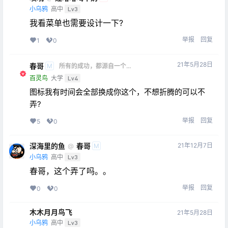
小乌鸦
高中
Lv3
我看菜单也需要设计一下?
举报
回复
1
0
21年5月28日
春哥
M
所有的成功，都源自一个勇
敢的开始
百灵鸟
大学
Lv4
图标我有时间会全部换成你这个，不想折腾的可以不
弄?
举报
回复
5
0
深海里的鱼
春哥
21年12月7日
@
M
小乌鸦
高中
Lv3
春哥，这个弄了吗。。
举报
回复
0
0
木木月月鸟飞
21年5月28日
小乌鸦
高中
Lv3