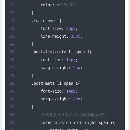
        color
:
#515A6E;
}
.
login
-
eye i
{
        font
-
size
:
20px
;
        line
-
height
:
35px
;
}
.
post
-
list
-
meta li span i
{
        font
-
size
:
14px
;
        margin
-
right
:
2px
;
}
.
post
-
meta li span i
{
        font
-
size
:
14px
;
        margin
-
right
:
2px
;
}
/*优化积分图标相关联的其他模块*/
.
user
-
mission
-
info
-
right span i
{