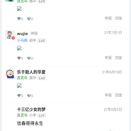
百灵鸟
高中
Lv3
举报
回复
0
0
21年7月1日
wujie
神隐
小乌鸦
初中
Lv2
举报
回复
0
0
乐于助人的华夏
21年6月19日
百灵鸟
高中
Lv3
举报
回复
0
0
十三亿少女的梦
21年6月5日
百灵鸟
小学
Lv1
信春哥得永生