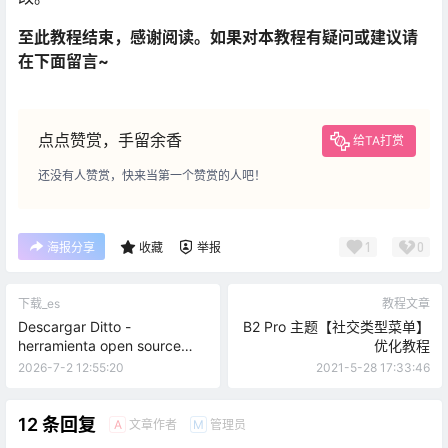
至此教程结束，感谢阅读。如果对本教程有疑问或建议请
在下面留言~
点点赞赏，手留余香
给TA打赏
还没有人赞赏，快来当第一个赞赏的人吧！
1
0
海报分享
收藏
举报
下载_es
教程文章
Descargar Ditto -
B2 Pro 主题【社交类型菜单】
herramienta open source
优化教程
para mejorar el portapapeles
2026-7-2 12:55:20
2021-5-28 17:33:46
de Windows
12 条回复
文章作者
管理员
A
M