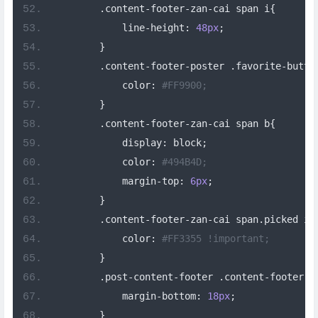
.
content
-
footer
-
zan
-
cai span i
{
            line
-
height
:
48px
;
}
.
content
-
footer
-
poster 
.
favorite
-
butto
            color
:
#FF9900;
}
.
content
-
footer
-
zan
-
cai span b
{
            display
:
 block
;
            color
:
#494B4D;
            margin
-
top
:
6px
;
}
.
content
-
footer
-
zan
-
cai span
.
picked i
{
            color
:
#FF3355 !important;
}
.
post
-
content
-
footer 
.
content
-
footer
-
p
            margin
-
bottom
:
18px
;
}