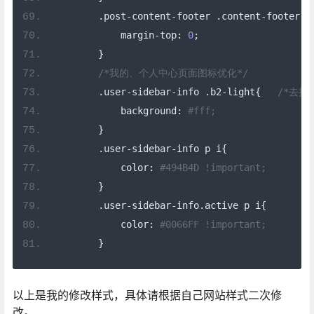
.
post
-
content
-
footer 
.
content
-
footer
-
z
            margin
-
top
:
0
;
}
/*我的、个人中心页面图标优化*/
.
user
-
sidebar
-
info 
.
b2
-
light
{
/*去掉
            background
:
#fff;
}
.
user
-
sidebar
-
info p i
{
            color
:
#494B4D !important;
}
.
user
-
sidebar
-
info
.
active p i
{
            color
:
#0066FF !important;
}
以上是我的修改样式，具体请根据自己网站样式二次修
改。