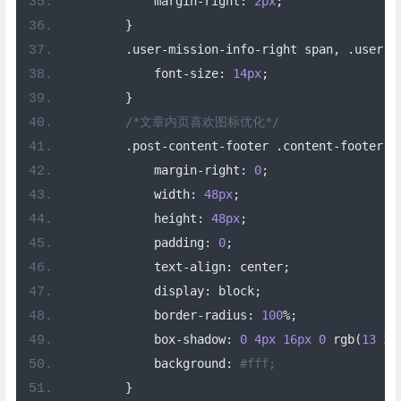
            margin
-
right
:
2px
;
}
.
user
-
mission
-
info
-
right span
,
.
user
-
m
            font
-
size
:
14px
;
}
/*文章内页喜欢图标优化*/
.
post
-
content
-
footer 
.
content
-
footer
-
z
            margin
-
right
:
0
;
            width
:
48px
;
            height
:
48px
;
            padding
:
0
;
            text
-
align
:
 center
;
            display
:
 block
;
            border
-
radius
:
100
%;
            box
-
shadow
:
0
4px
16px
0
 rgb
(
13
39
            background
:
#fff;
}